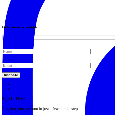
Fii la curent cu noutățile!
Login
Register
Sign In Here!
Log into your account in just a few simple steps.