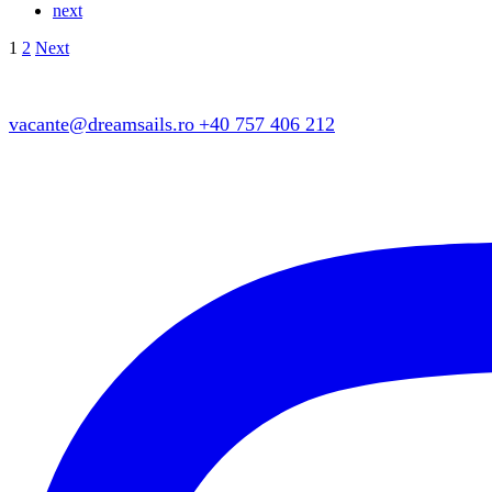
next
Posts
1
2
Next
pagination
vacante@dreamsails.ro
+40 757 406 212