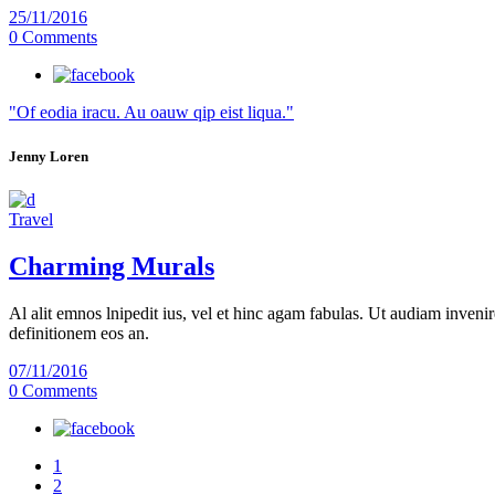
25/11/2016
0 Comments
"Of eodia iracu. Au oauw qip eist liqua."
Jenny Loren
Travel
Charming Murals
Al alit emnos lnipedit ius, vel et hinc agam fabulas. Ut audiam invenir
definitionem eos an.
07/11/2016
0 Comments
1
2