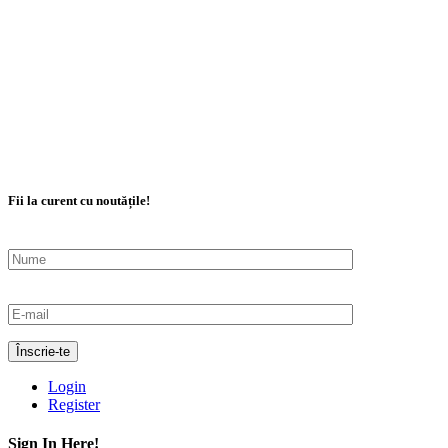
Fii la curent cu noutățile!
Load More
Follow on Instagram
Login
Register
Sign In Here!