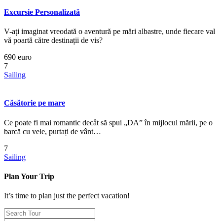
Excursie Personalizată
V-ați imaginat vreodată o aventură pe mări albastre, unde fiecare val
vă poartă către destinații de vis?
690 euro
7
Sailing
Căsătorie pe mare
Ce poate fi mai romantic decât să spui „DA” în mijlocul mării, pe o
barcă cu vele, purtați de vânt…
7
Sailing
Plan Your Trip
It’s time to plan just the perfect vacation!