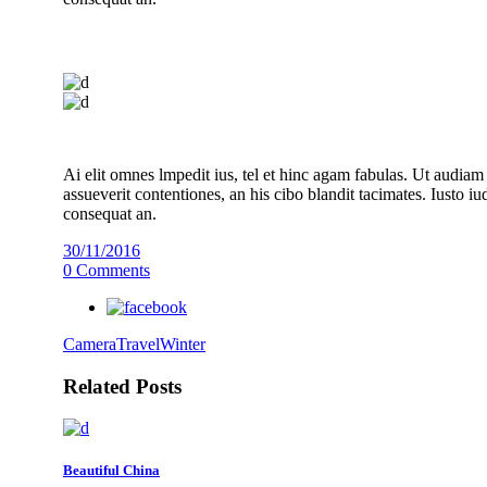
Ai elit omnes lmpedit ius, tel et hinc agam fabulas. Ut audiam
assueverit contentiones, an his cibo blandit tacimates. Iusto i
consequat an.
30/11/2016
0 Comments
Camera
Travel
Winter
Related Posts
Beautiful China