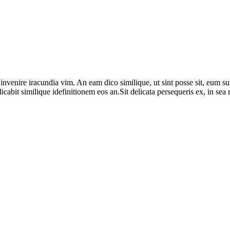
 invenire iracundia vim. An eam dico similique, ut sint posse sit, eum s
udicabit similique idefinitionem eos an.Sit delicata persequeris ex, in se