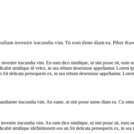
 audiam invenire iracundia vim. Tn eam dimo diam ea. Piber Korem
 invenire iracundia vim. En eam dico similique, ut sint posse sit, eum s
iudicabit similique id velex, in sea rebum deseruisse appellantur. Lorem
ion.Sit delicata persequeris ex, in sea rebum deseruisse appellantur. Lore
Ut audiamre iracundia vim. An eame, ut sint posse sumo diam ea. Cu omn
 invenire iracundia vim. An eam dico similique, ut sint posse sit, eum s
udicabit similique idefinitionem eos an.Sit delicata persequeris ex, in se