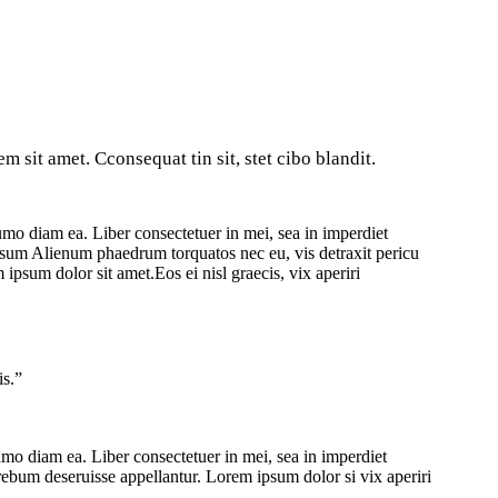
 sit amet. Cconsequat tin sit, stet cibo blandit.
umo diam ea. Liber consectetuer in mei, sea in imperdiet
 ipsum Alienum phaedrum torquatos nec eu, vis detraxit pericu
m ipsum dolor sit amet.Eos ei nisl graecis, vix aperiri
is.”
umo diam ea. Liber consectetuer in mei, sea in imperdiet
a rebum deseruisse appellantur. Lorem ipsum dolor si vix aperiri