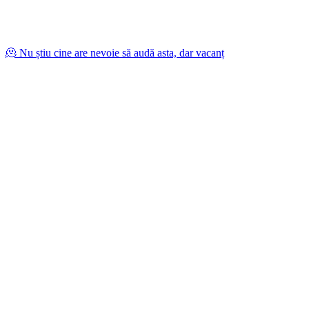
🫠 Nu știu cine are nevoie să audă asta, dar vacanț