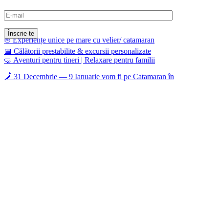
dreamsails.ro
⛵ Experiențe unice pe mare cu velier/ catamaran
📅 Călătorii prestabilite & excursii personalizate
🤿 Aventuri pentru tineri | Relaxare pentru familii
🗾 31 Decembrie — 9 Ianuarie vom fi pe Catamaran în