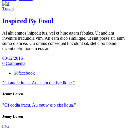
Travel
Inspired By Food
Al alit emnos lnipedit ius, vel et hinc agam fabulas. Ut audiam
invenire iracundia vim. An eam dico similique, ut sint posse sit, eum
sumo diam ea. Cu omnis consequat tincidunt sit, stet cibo blandit
dicant definitionem eos an.
03/12/2016
0 Comments
"Ut audia iracu. An eaem die iste lique."
Jenny Loren
"Of eodia iracu. Au oauw qip eist liqua."
Jenny Loren