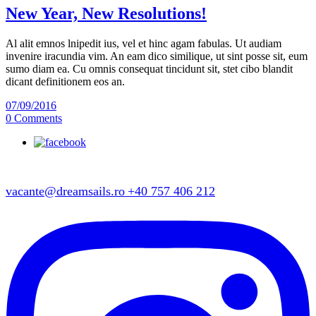
New Year, New Resolutions!
Al alit emnos lnipedit ius, vel et hinc agam fabulas. Ut audiam
invenire iracundia vim. An eam dico similique, ut sint posse sit, eum
sumo diam ea. Cu omnis consequat tincidunt sit, stet cibo blandit
dicant definitionem eos an.
07/09/2016
0 Comments
vacante@dreamsails.ro
+40 757 406 212