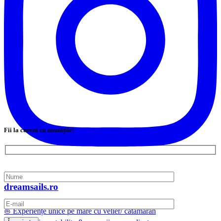
Fii la curent cu noutățile!
dreamsails.ro
⛵ Experiențe unice pe mare cu velier/ catamaran