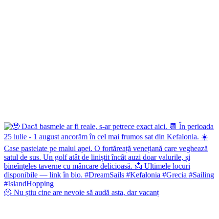
🫠 Nu știu cine are nevoie să audă asta, dar vacanț