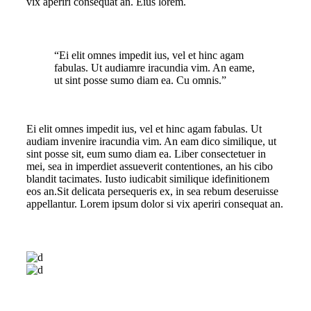
vix aperiri consequat an. Eius lorem.
“Ei elit omnes impedit ius, vel et hinc agam
fabulas. Ut audiamre iracundia vim. An eame,
ut sint posse sumo diam ea. Cu omnis.”
Ei elit omnes impedit ius, vel et hinc agam fabulas. Ut
audiam invenire iracundia vim. An eam dico similique, ut
sint posse sit, eum sumo diam ea. Liber consectetuer in
mei, sea in imperdiet assueverit contentiones, an his cibo
blandit tacimates. Iusto iudicabit similique idefinitionem
eos an.Sit delicata persequeris ex, in sea rebum deseruisse
appellantur. Lorem ipsum dolor si vix aperiri consequat an.