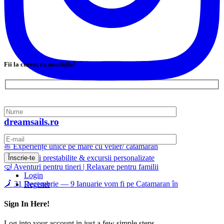
Fii la curent cu noutățile!
dreamsails.ro
⛵ Experiențe unice pe mare cu velier/ catamaran
📅 Călătorii prestabilite & excursii personalizate
🤿 Aventuri pentru tineri | Relaxare pentru familii
Login
🗾 31 Decembrie — 9 Ianuarie vom fi pe Catamaran în
Register
Sign In Here!
Log into your account in just a few simple steps.