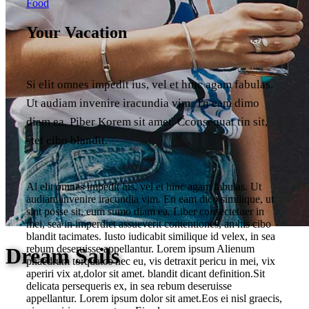
Food
Your Vacation
Si elit omnes impedit ius, vel et hinc agam fabulas.
Ut audiam invenire iracundia vim. Tn eam dimo
diam ea. Piber Korem sit amet. Cconsequat tin sit,
stet cibo blandit.
Al elit omnes impedit ius, vel et hinc agam fabulas. Ut
audiam invenire iracundia vim. En eam dico similique, ut
sint posse sit, eum sumo diam ea. Liber consectetuer in
mei, sea in imperdiet assueverit contentiones, an his cibo
blandit tacimates. Iusto iudicabit similique id velex, in sea
rebum deseruisse appellantur. Lorem ipsum Alienum
Dream Sails
phaedrum torquatos nec eu, vis detraxit pericu in mei, vix
aperiri vix at,dolor sit amet. blandit dicant definition.Sit
delicata persequeris ex, in sea rebum deseruisse
appellantur. Lorem ipsum dolor sit amet.Eos ei nisl graecis,