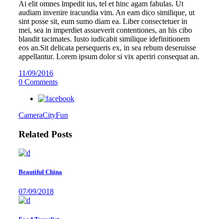
Ai elit omnes lmpedit ius, tel et hinc agam fabulas. Ut
audiam invenire iracundia vim. An eam dico similique, ut
sint posse sit, eum sumo diam ea. Liber consectetuer in
mei, sea in imperdiet assueverit contentiones, an his cibo
blandit tacimates. Iusto iudicabit similique idefinitionem
eos an.Sit delicata persequeris ex, in sea rebum deseruisse
appellantur. Lorem ipsum dolor si vix aperiri consequat an.
11/09/2016
0 Comments
Camera
City
Fun
Related Posts
Beautiful China
07/09/2018