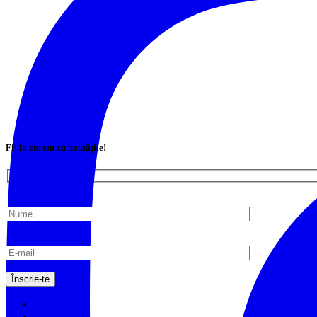
Fii la curent cu noutățile!
Login
Register