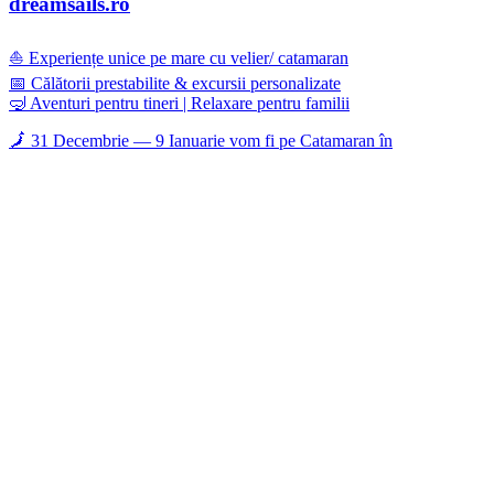
dreamsails.ro
⛵ Experiențe unice pe mare cu velier/ catamaran
📅 Călătorii prestabilite & excursii personalizate
🤿 Aventuri pentru tineri | Relaxare pentru familii
🗾 31 Decembrie — 9 Ianuarie vom fi pe Catamaran în