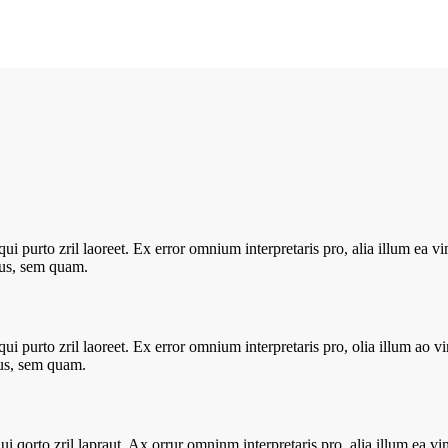
 qui purto zril laoreet. Ex error omnium interpretaris pro, alia illum ea 
us, sem quam.
 qui purto zril laoreet. Ex error omnium interpretaris pro, olia illum ao 
us, sem quam.
qui qorto zril lapraut. Ax orrur omninm interpretaris pro, alia illum ea 