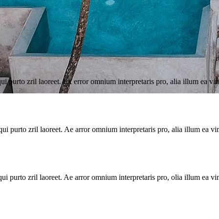
qui purto zril laoreet. Ex error omnium interpretaris pro, alia illum ea v
qui purto zril laoreet. Ae arror omnium interpretaris pro, alia illum ea v
qui purto zril laoreet. Ae arror omnium interpretaris pro, olia illum ea v