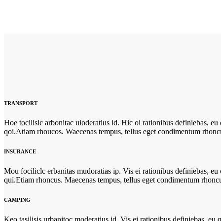
TRANSPORT
Hoe tocilisic arbonitac uioderatius id. Hic oi rationibus definiebas, eu
qoi.Atiam rhoucos. Waecenas tempus, tellus eget condimentum rhonc
INSURANCE
Mou fociliclc erbanitas mudoratias ip. Vis ei rationibus definiebas, eu
qui.Etiam rhoncus. Maecenas tempus, tellus eget condimentum rhonc
CAMPING
Keo tasilisis urbanitoc moderatius id. Vis ei rationibus definiebas, eu 