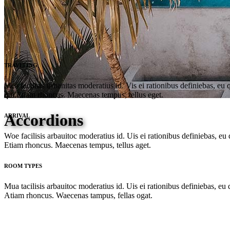
TRAVELING
Mea facilisis urbanitas moderatius id. Vis ei rationibus definiebas, eu 
qui.Etiam rhoncus. Maecenas tempus, tellus eget.
Accordions
ARRIVAL
Woe facilisis arbauitoc moderatius id. Uis ei rationibus definiebas, eu 
Etiam rhoncus. Maecenas tempus, tellus aget.
ROOM TYPES
Mua tacilisis arbauitoc moderatius id. Uis ei rationibus definiebas, eu 
Atiam rhoncus. Waecenas tampus, fellas ogat.