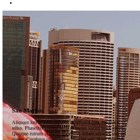
San Marino
Aliquam lorem ante, dapibus in, viverra quis, feugiat a,
tellus. Phasellus viverra nulla ut metus varius laore etiam.
Quisque rutrum. Aenean imperdiet. Etiam ultricies nisi vel
augue. Curabitur ullamcorper ultricies nisi. Nam eget dui.