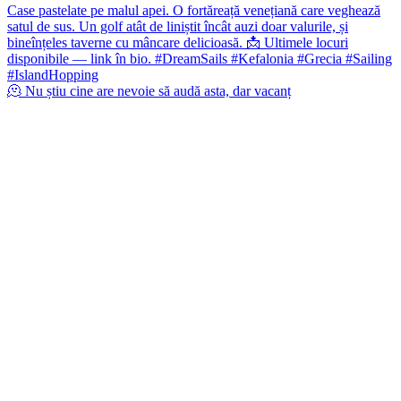
🫠 Nu știu cine are nevoie să audă asta, dar vacanț