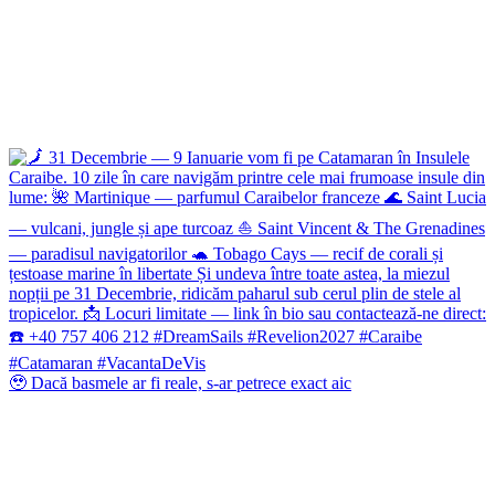
🥹 Dacă basmele ar fi reale, s-ar petrece exact aic