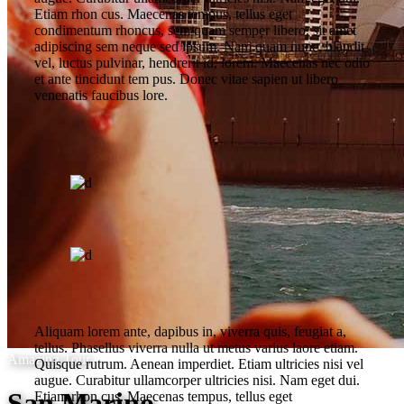
Etiam rhon cus. Maecenas tempus, tellus eget
condimentum rhoncus, sem quam semper libero, sit amet
adipiscing sem neque sed ipsum. Nam quam nunc, blandit
vel, luctus pulvinar, hendrerit id, lorem. Maecenas nec odio
et ante tincidunt tem pus. Donec vitae sapien ut libero
venenatis faucibus lore.
Aliquam lorem ante, dapibus in, viverra quis, feugiat a,
tellus. Phasellus viverra nulla ut metus varius laore etiam.
Amazing Tour
Quisque rutrum. Aenean imperdiet. Etiam ultricies nisi vel
augue. Curabitur ullamcorper ultricies nisi. Nam eget dui.
San Marino
Etiam rhon cus. Maecenas tempus, tellus eget