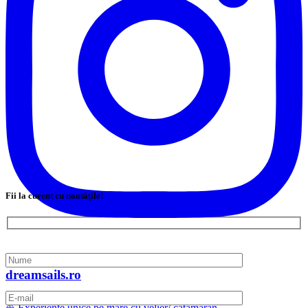
Fii la curent cu noutățile!
dreamsails.ro
⛵ Experiențe unice pe mare cu velier/ catamaran