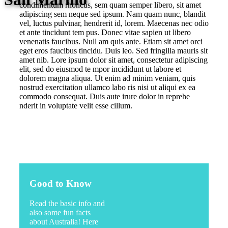
condimentum rhoncus, sem quam semper libero, sit amet
adipiscing sem neque sed ipsum. Nam quam nunc, blandit
vel, luctus pulvinar, hendrerit id, lorem. Maecenas nec odio
et ante tincidunt tem pus. Donec vitae sapien ut libero
venenatis faucibus. Null am quis ante. Etiam sit amet orci
eget eros faucibus tincidu. Duis leo. Sed fringilla mauris sit
amet nib. Lore ipsum dolor sit amet, consectetur adipiscing
elit, sed do eiusmod te mpor incididunt ut labore et
dolorem magna aliqua. Ut enim ad minim veniam, quis
nostrud exercitation ullamco labo ris nisi ut aliqui ex ea
commodo consequat. Duis aute irure dolor in reprehe
nderit in voluptate velit esse cillum.
Good to Know
Read the basic info and
also some fun facts
about Australia! Here