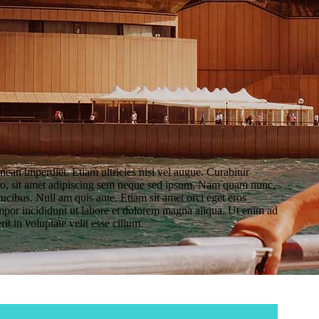
nean imperdiet. Etiam ultricies nisi vel augue. Curabitur
ero, sit amet adipiscing sem neque sed ipsum. Nam quam nunc,
aucibus. Null am quis ante. Etiam sit amet orci eget eros
e mpor incididunt ut labore et dolorem magna aliqua. Ut enim ad
t in voluptate velit esse cillum.