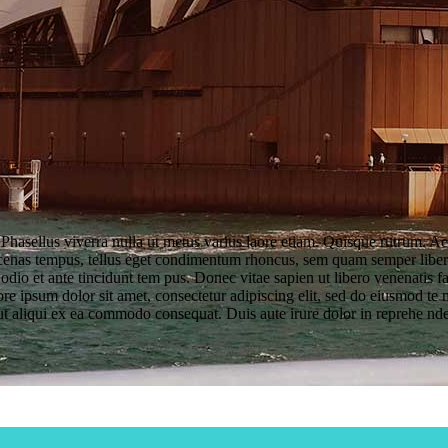
. Phasellus viverra nulla ut metus varius laore etiam. Quisque rutrum. Ae
aecenas tempus, tellus eget condimentum rhoncus, sem quam semper lib
 odio et ante tincidunt tem pus. Donec vitae sapien ut libero venenatis f
 Lore ipsum dolor sit amet, consectetur adipiscing elit, sed do eiusmod t
t aliqui ex ea commodo consequat. Duis aute irure dolor in reprehe nderi