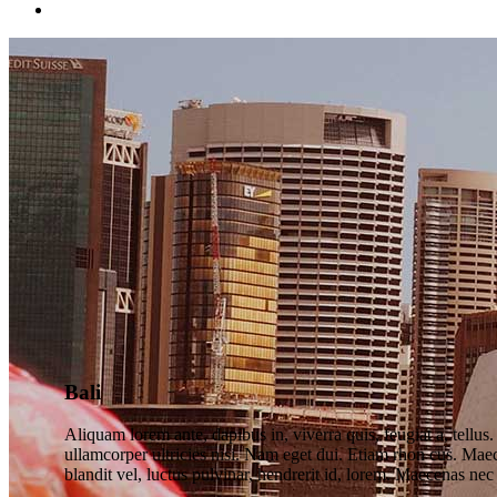
Bali
Aliquam lorem ante, dapibus in, viverra quis, feugiat a, tellus
ullamcorper ultricies nisi. Nam eget dui. Etiam rhon cus. M
blandit vel, luctus pulvinar, hendrerit id, lorem. Maecenas nec