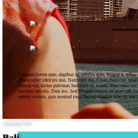
Aliquam lorem ante, dapibus in, viverra quis, feugiat a, tellus
ullamcorper ultricies nisi. Nam eget dui. Etiam rhon cus. M
blandit vel, luctus pulvinar, hendrerit id, lorem. Maecenas nec
faucibus tincidu. Duis leo. Sed fringilla mauris sit amet nib.
minim veniam, quis nostrud exercitation ullamco labo ris nisi u
Amazing Tour
Bali