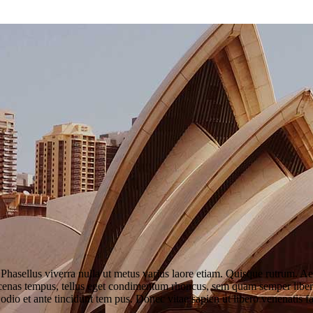
. Phasellus viverra nulla ut metus varius laore etiam. Quisque rutrum. Ae
aecenas tempus, tellus eget condimentum rhoncus, sem quam semper lib
 odio et ante tincidunt tem pus. Donec vitae sapien ut libero venenatis f