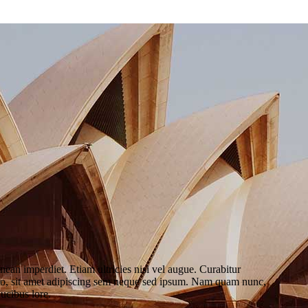
nean imperdiet. Etiam ultricies nisi vel augue. Curabitur
ero, sit amet adipiscing sem neque sed ipsum. Nam quam nunc,
aucibus lore.