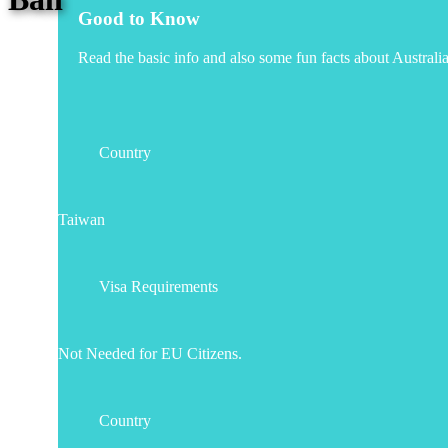
Good to Know
Read the basic info and also some fun facts about Australi
Country
Taiwan
Visa Requirements
Not Needed for EU Citizens.
Country