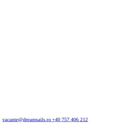
Cum
sociis
Theme
natoque
penatibus
et
magnis
dis.
vacante@dreamsails.ro
+40 757 406 212