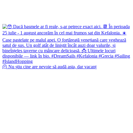
🫠 Nu știu cine are nevoie să audă asta, dar vacanț